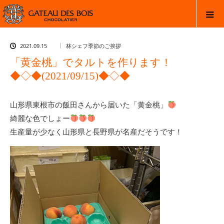
2021.09.15
林シェフ季節のご挨拶
「黄金桃」でタルトを作ります！
◆◇◆(2021/09/15)◆◇◆
山形県東根市の飯田さんから届いた「黄金桃」
綺麗な色でしょー
生産量が少なく山形県と長野県が名産だそうです！