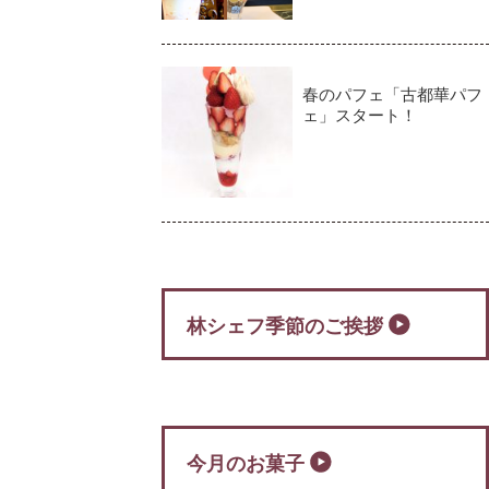
春のパフェ「古都華パフ
ェ」スタート！
林シェフ季節のご挨拶
今月のお菓子