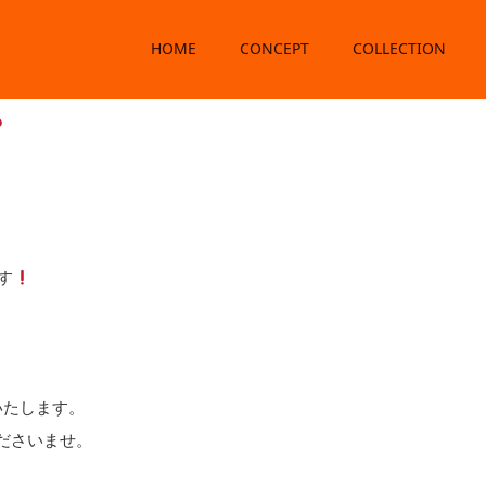
HOME
CONCEPT
COLLECTION
！（2026.5.31）
す
いたします。
くださいませ。