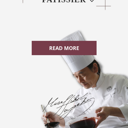
２年に１度リヨンで開催されているのが『La Coupe du
Monde de la Patisserie（クープ デュ モンド パティスリ
READ MORE
ー）』である。ここで、１９９１年、日本人初の優勝を勝ち
取った林雅彦シェフ。今ではパティシエがＴＶや雑誌などの
メディアを賑わせる存在となっているが、パティシエの仕
事、そして日本のパティシエが誇る世界レベルの技術の高さ
を、やっと日本国内でも正しく評価するきっかけをつくった
のは、林シェフの功績と言っても過言ではないであろう。そ
れらの功績が高く評価され、現在、「クープ デュ モンド パテ
ィスリー世界大会」の国内予選公認審査員や、「クラブ・ド
ゥ・ラ・ガレット・デ・ロワ」の関西支部副会長なども務め
ている。 世界一の座を獲得した後も、技術・センスを磨き続