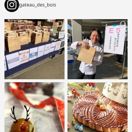
gateau_des_bois