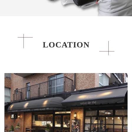
ける努力を怠らず、決して妥協することなく、数々の芸術的
な作品（お菓子）を生み出す林シェフ。「自分の目の届くと
ころで。」を信条に、全国から数多く寄せられる出店オファ
ーを断り、地元奈良に留まる。後進の育成にも熱心で、気取
らず親しみやすいその人柄から、国内外で活躍する多くのパ
LOCATION
ティシエが林シェフを慕う。