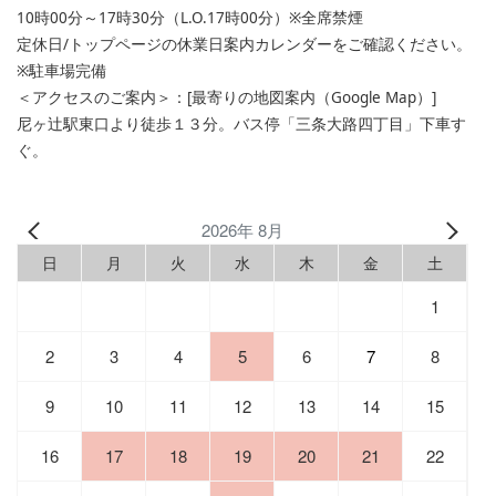
10時00分～17時30分（L.O.17時00分）※全席禁煙
定休日/トップページの休業日案内カレンダーをご確認ください。
※駐車場完備
＜アクセスのご案内＞：[最寄りの地図案内（Google Map）]
尼ヶ辻駅東口より徒歩１３分。バス停「三条大路四丁目」下車す
ぐ。
2026年 8月
日
月
火
水
木
金
土
1
2
3
4
5
6
7
8
9
10
11
12
13
14
15
16
17
18
19
20
21
22