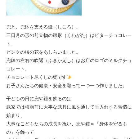
兜と、兜鉢を支える錣（しころ）、
三日月の形の前立物の鍬形（くわがた）はビターチョコレー
ト、
ピンクの桜の花をあしらいました。
兜鉢の左右の吹返（ふきかえし）はお店のロゴのミルクチョ
コレート。
チョコレート尽くしの兜です
お子さんたちの健康・安全を願って一つ一つ作りました。
子どもの日に兜や鎧を飾るのは
武家では梅雨前に大事な武具に風を通して手入れする習慣に
始まり、
大事なこどもたちの成長を祝い、兜や鎧＝「身体を守るも
の」を飾って