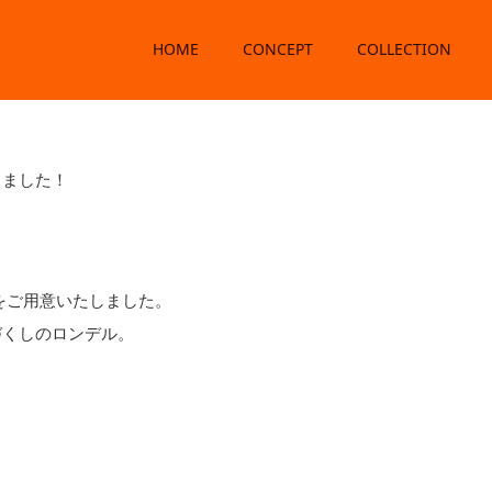
HOME
CONCEPT
COLLECTION
イトデーありがとうござ
きました！
をご用意いたしました。
づくしのロンデル。