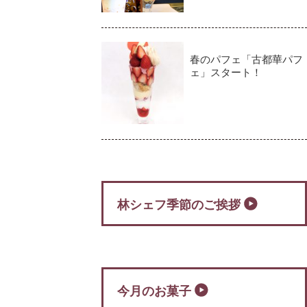
春のパフェ「古都華パフ
ェ」スタート！
林シェフ季節のご挨拶
今月のお菓子