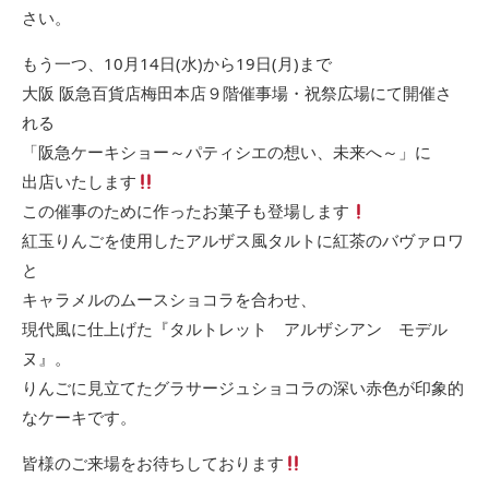
さい。
もう一つ、10月14日(水)から19日(月)まで
大阪 阪急百貨店梅田本店９階催事場・祝祭広場にて開催さ
れる
「阪急ケーキショー～パティシエの想い、未来へ～」に
出店いたします
この催事のために作ったお菓子も登場します
紅玉りんごを使用したアルザス風タルトに紅茶のバヴァロワ
と
キャラメルのムースショコラを合わせ、
現代風に仕上げた『タルトレット アルザシアン モデル
ヌ』。
りんごに見立てたグラサージュショコラの深い赤色が印象的
なケーキです。
皆様のご来場をお待ちしております