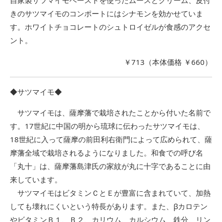
きのサツマイモのコンポートにはシナモンを効かせていま
す。ホワイトチョコレートのシュトロイゼルが食感のアクセ
ント。
￥713（本体価格 ￥660）
◆サツマイモ◆
サツマイモは、薩摩藩で栽培されたことから付いた名前で
す。17世紀に中国の明から琉球に伝わったサツマイモは、
18世紀に入って薩摩の前田利右衛門によって広められて、薩
摩藩全域で栽培されるようになりました。和食での呼び名
「丸十」は、薩摩藩島津氏の家紋が丸に十字であることに由
来しています。
サツマイモはビタミンＣとＥが豊富に含まれていて、加熱
しても壊れにくいという特長があります。また、βカロテン
やビタミンＢ１、Ｂ２、カリウム、カルシウム、鉄分、リン