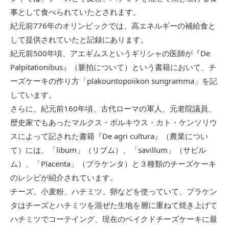
事として食べられていたとされます。
紀元前776年のオリンピックでは、高エネルギーの補給食と
して提供されていたと記録にあります。
紀元前500年頃、アエギムスというギリシャの医師が『De
Palpitationibus』（脈拍について）という書籍において、チ
ーズケーキの作り方「plakountopoiikon sungramma」を記
しています。
さらに、紀元前160年頃、古代ローマの軍人、元老院議員、
歴史家でもあったマルクス・ポルキウス・カト・ケンソリウ
スによって記された書籍『De agri cultura』（農業につい
て）には、「libum」（リブム）、「savillum」（サビル
ム）、「Placenta」（プラケンタ）と３種類のチーズケーキ
のレシピが紹介されています。
チーズ、小麦粉、ハチミツ、卵などを使っていて、プラケン
タはチーズとハチミツを混ぜた生地を層に重ねて焼き上げて
ハチミツでコーテイング、現在のベイクドチーズケーキに最