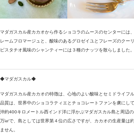
マダガスカル産カカオから作るショコラのムースのセンターには
レームフロマージュと、酸味のあるグロゼイユとフレーズのクー
ピスタチオ風味のシャンティーには３種のナッツを散らしました
◆マダガスカル◆
マダガスカル産カカオの特徴は、心地のよい酸味とセミドライフ
品質は、世界中のショコラティエとチョコレートファンを虜にし
沖約400キロメートル西インド洋に浮かぶマダガスカル島と周辺
万㎢で、島としては世界第４位の広さですが、カカオの生産量は約1
ません。