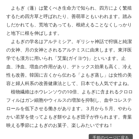
よもぎ（蓬）は驚くべき生命力で知られ、四方によく繁殖
するため四方草と呼ばれたり、善萌草ともいわれます。踏み
しだかれても、荒地であっても、根絶えることなくしっかり
と地下に根を伸ばします。
よもぎの学名はアルテミシア。ギリシャ神話で狩猟と純潔
の女神、月の女神とされるアルテミスに由来します。東洋医
学でも漢方に用いられ「艾葉(ガイヨウ)」といいます。止
血、浄血、増血の作用があり、デトックス効果も高く、冷え
性も改善。韓国に古くから伝わる「よもぎ蒸し」は女性の美
容と婦人科系の改善健康法として、日本でも人気ですよね。
植物繊維はホウレンソウの10倍、よもぎに含まれるクロロ
フィルはガン細胞やウィルスの増加を抑制し、血中コレステ
ロールを低下させる働きがあります。３月から５月、やわら
かい若芽を使ってよもぎ餅やよもぎ団子が作られます。青葉
映える季節によもぎのお菓子、楽しみたいですね！
手前のページに戻る