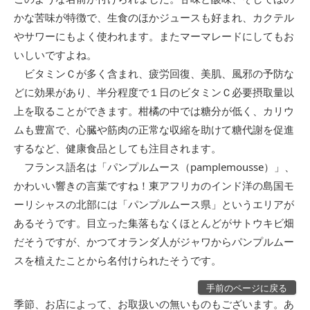
かな苦味が特徴で、生食のほかジュースも好まれ、カクテル
やサワーにもよく使われます。またマーマレードにしてもお
いしいですよね。
ビタミンＣが多く含まれ、疲労回復、美肌、風邪の予防な
どに効果があり、半分程度で１日のビタミンＣ必要摂取量以
上を取ることができます。柑橘の中では糖分が低く、カリウ
ムも豊富で、心臓や筋肉の正常な収縮を助けて糖代謝を促進
するなど、健康食品としても注目されます。
フランス語名は「パンプルムース（pamplemousse）」、
かわいい響きの言葉ですね！東アフリカのインド洋の島国モ
ーリシャスの北部には「パンプルムース県」というエリアが
あるそうです。目立った集落もなくほとんどがサトウキビ畑
だそうですが、かつてオランダ人がジャワからパンプルムー
スを植えたことから名付けられたそうです。
手前のページに戻る
季節、お店によって、お取扱いの無いものもございます。あ