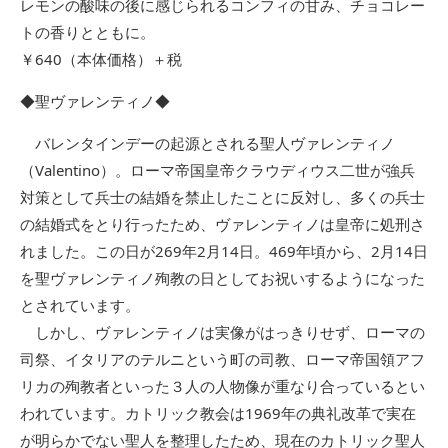
レモンの酸味の後に感じられるコンフィの甘み、チョコレー
トの香りとともに。
￥640（本体価格）＋税
◆聖ヴァレンティノ◆
バレンタインデーの起源とされる聖人ヴァレンティノ
（Valentino）。ローマ帝国皇帝クラウディウス二世が強兵
対策として兵士の結婚を禁止したことに反対し、多くの兵士
の結婚式をとり行ったため、ヴァレンティノは皇帝に処刑さ
れました。この日が269年2月14日。469年頃から、2月14日
を聖ヴァレンティノ殉教の日としてお祝いするようになった
とされています。
しかし、ヴァレンティノは実像がはっきりせず、ローマの
司祭、イタリアのテルニという町の司教、ローマ帝国領アフ
リカの殉教者といった３人の人物像が重なり合っているとい
われています。カトリック教会は1969年の典礼改革で実在
が明らかでない聖人を整理したため、現在のカトリック聖人